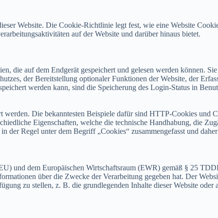
ieser Website. Die Cookie-Richtlinie legt fest, wie eine Website Coo
arbeitungsaktivitäten auf der Website und darüber hinaus bietet.
eien, die auf dem Endgerät gespeichert und gelesen werden können. Sie
utzes, der Bereitstellung optionaler Funktionen der Website, der Erfas
espeichert werden kann, sind die Speicherung des Login-Status in Ben
rt werden. Die bekanntesten Beispiele dafür sind HTTP-Cookies und Co
chiedliche Eigenschaften, welche die technische Handhabung, die Zugä
in der Regel unter dem Begriff „Cookies“ zusammengefasst und daher i
n (EU) und dem Europäischen Wirtschaftsraum (EWR) gemäß § 25 TDDD
formationen über die Zwecke der Verarbeitung gegeben hat. Der Websi
rfügung zu stellen, z. B. die grundlegenden Inhalte dieser Website od