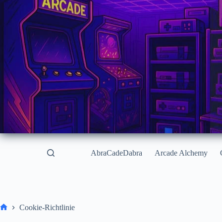
Zum
Inhalt
springen
AbraCadeDabra
Arcade Alchemy
Cookie-Richtlinie
Start