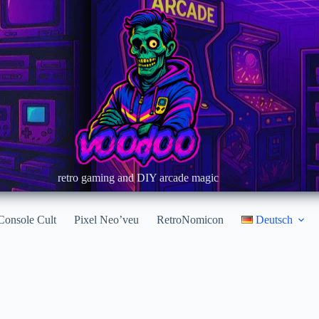
retro gaming and DIY arcade magic
Console Cult
Pixel Neo’veu
RetroNomicon
Deutsch