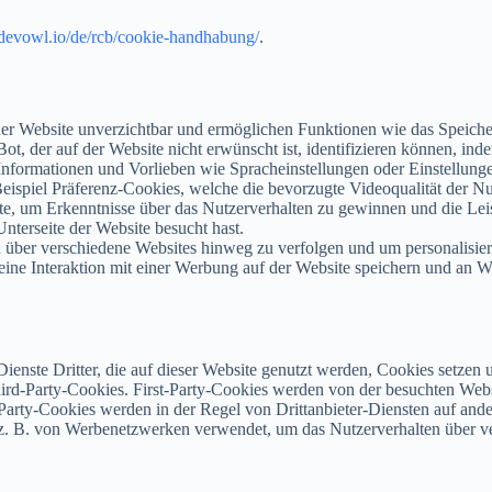
devowl.io/de/rcb/cookie-handhabung/
.
einer Website unverzichtbar und ermöglichen Funktionen wie das Speic
ot, der auf der Website nicht erwünscht ist, identifizieren können, ind
Informationen und Vorlieben wie Spracheinstellungen oder Einstellunge
ispiel Präferenz-Cookies, welche die bevorzugte Videoqualität der Nut
, um Erkenntnisse über das Nutzerverhalten zu gewinnen und die Leistu
nterseite der Website besucht hast.
über verschiedene Websites hinweg zu verfolgen und um personalisiert
ine Interaktion mit einer Werbung auf der Website speichern und an W
ienste Dritter, die auf dieser Website genutzt werden, Cookies setzen
Third-Party-Cookies. First-Party-Cookies werden von der besuchten Web
d-Party-Cookies werden in der Regel von Drittanbieter-Diensten auf an
en z. B. von Werbenetzwerken verwendet, um das Nutzerverhalten über v