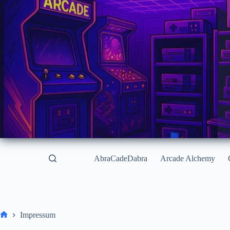
Zum
Inhalt
springen
AbraCadeDabra
Arcade Alchemy
Impressum
Start