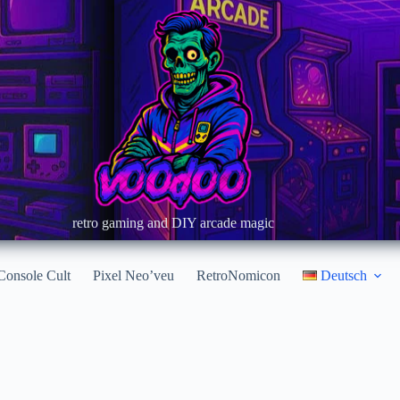
retro gaming and DIY arcade magic
Console Cult
Pixel Neo’veu
RetroNomicon
Deutsch