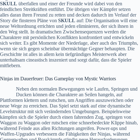
SKULL
überfallen und einer der Freunde wird dabei von den
feindlichen Streitkräften entführt. Die übrigen vier Kämpfer setzen
alles daran ihren Freund zu retten und decken dadurch im Verlauf der
Story die finsteren Pläne von
SKULL
auf: Die Organisation will eine
neue Weltordnung errichten und jeden eliminieren, der sich ihnen in
den Weg stellt. In dramatischen Zwischensequenzen werden die
Charaktere mit persönlichen Konflikten konfrontiert und entwickeln
sich weiter. Es gibt Momente der Niederlage, aber auch des Triumphs,
wenn sie sich gegen scheinbar übermächtige Gegner behaupten. Die
Geschichte ist alles in allem kein tiefgründiges Meisterwerk aber
unterhaltsam cineastisch inszeniert und sorgt dafür, dass die Spieler
mitfiebern.
Ninjas im Dauerfeuer: Das Gameplay von Mystic Warriors
Neben den normalen Bewegungen wie Laufen, Springen und
Ducken können die Charaktere an Seilen hangeln, auf
Plattformen klettern und rutschen, um Angriffen auszuweichen oder
neue Wege zu erreichen. Das Spiel setzt stark auf eine dynamische
Levelstruktur mit sich verändernden Umgebungen. Beispielsweise
kämpfen sich die Spieler durch einen fahrenden Zug, springen von
Waggon zu Waggon oder rutschen eine schneebedeckte Klippe hinab,
während Feinde aus allen Richtungen angreifen. Power-ups und
Waffen-Upgrades verbessern die Fähigkeiten der Ninjas, während
Gegnerwellen und Bosskämpfe ständig neue Herausforderungen