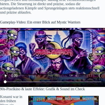
bieten. Die Steuerung ist direkt und präzise, sodass die
actiongeladenen Kämpfe und Sprungeinlagen stets reaktionsschnell
und präzise ablaufen.
Gameplay-Video: Ein erster Blick auf Mystic Warriors
90s-Pixelkino & laute Effekte: Grafik & Sound im Check
Konami
war in
den frühen