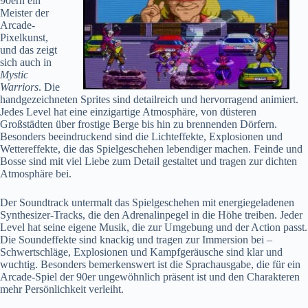
90ern ein
Meister der
Arcade-
Pixelkunst,
und das zeigt
sich auch in
Mystic
Warriors
. Die
handgezeichneten Sprites sind detailreich und hervorragend animiert.
Jedes Level hat eine einzigartige Atmosphäre, von düsteren
Großstädten über frostige Berge bis hin zu brennenden Dörfern.
Besonders beeindruckend sind die Lichteffekte, Explosionen und
Wettereffekte, die das Spielgeschehen lebendiger machen. Feinde und
Bosse sind mit viel Liebe zum Detail gestaltet und tragen zur dichten
Atmosphäre bei.
Der Soundtrack untermalt das Spielgeschehen mit energiegeladenen
Synthesizer-Tracks, die den Adrenalinpegel in die Höhe treiben. Jeder
Level hat seine eigene Musik, die zur Umgebung und der Action passt.
Die Soundeffekte sind knackig und tragen zur Immersion bei –
Schwertschläge, Explosionen und Kampfgeräusche sind klar und
wuchtig. Besonders bemerkenswert ist die Sprachausgabe, die für ein
Arcade-Spiel der 90er ungewöhnlich präsent ist und den Charakteren
mehr Persönlichkeit verleiht.