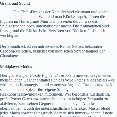
Grafik und Sound
Die Chibi-Designs der Kämpfer sind charmant und voller
Persönlichkeit. Während man Blöcke stapelt, führen die
Figuren im Hintergrund Mini-Kampfszenen durch, was das
Spielgeschehen noch unterhaltsamer macht. Die Animationen sind
flüssig, und die Effekte beim Zerstören von Blöcken fühlen sich
wuchtig an.
Der Soundtrack ist ein mitreißendes Remix-Set aus bekannten
Capcom-Melodien, begleitet von ikonischen Sprachsamples der
Charaktere.
Multiplayer-Modus
Hier glänzt
Super Puzzle Fighter II Turbo
am meisten. Gegen einen
menschlichen Gegner entfaltet sich das volle Potenzial des Spiels – es
wird hektisch, strategisch und extrem spaßig. Jede Runde entwickelt
sich anders, da Spieler ihre eigene Strategie und
Reaktionsgeschwindigkeit mitbringen. Wer besonders gut darin ist,
große Power Gems anzusammeln und zum richtigen Zeitpunkt zu
aktivieren, kann seinen Gegner mit einer einzigen Attacke
überwältigen. Durch die unterschiedlichen Charakter-Muster bleibt
jedes Match abwechslungsreich, da man sich immer wieder auf neue