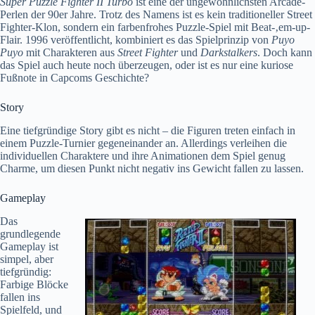
Super Puzzle Fighter II Turbo
ist eine der ungewöhnlichsten Arcade-
Perlen der 90er Jahre. Trotz des Namens ist es kein traditioneller Street
Fighter-Klon, sondern ein farbenfrohes Puzzle-Spiel mit
Beat-‚em-up
-
Flair. 1996 veröffentlicht, kombiniert es das Spielprinzip von
Puyo
Puyo
mit Charakteren aus
Street Fighter
und
Darkstalkers
. Doch kann
das Spiel auch heute noch überzeugen, oder ist es nur eine kuriose
Fußnote in
Capcoms
Geschichte?
Story
Eine tiefgründige Story gibt es nicht – die Figuren treten einfach in
einem Puzzle-Turnier gegeneinander an. Allerdings verleihen die
individuellen Charaktere und ihre Animationen dem Spiel genug
Charme, um diesen Punkt nicht negativ ins Gewicht fallen zu lassen.
Gameplay
Das
grundlegende
Gameplay ist
simpel, aber
tiefgründig:
Farbige Blöcke
fallen ins
Spielfeld, und